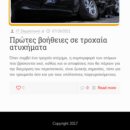
IT Department
at
07/19/2021
Πρώτες βοήθειες σε τροχαία
ατυχήματα
Όταν συμβεί ένα τροχαίο ατύχημα, η συμπεριφορά των ατόμων
που βρίσκονται εκεί, καθώς και οι αποφάσεις που θα πάρουν για
την διαχείριση του περιστατικού, είναι ζωτικής σημασίας, τόσο για
τον τραυματία όσο και για τους υπόλοιπους παρευρισκόμενους.
0
0
Read more
Copyright 2017