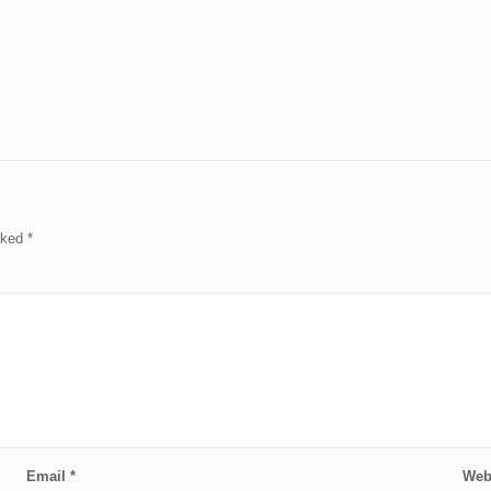
arked
*
Email
*
Web